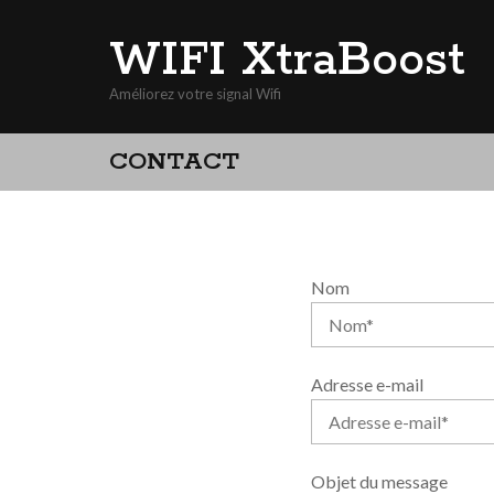
Skip
WIFI XtraBoost
to
content
Améliorez votre signal Wifi
CONTACT
Nom
Adresse e-mail
Objet du message