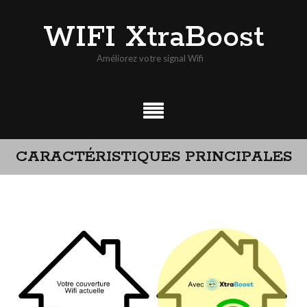
Skip
WIFI XtraBoost
to
content
Améliorez votre signal Wifi
CARACTÉRISTIQUES PRINCIPALES